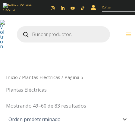
Ir
+58 0424-
Cotizar
136.53.34
al
contenido
Búsqueda
de
productos
Inicio
/
Plantas Eléctricas
/ Página 5
Plantas Eléctricas
Mostrando 49–60 de 83 resultados