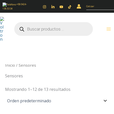
Ir
+58 0424-
Cotizar
136.53.34
al
contenido
Búsqueda
de
productos
Inicio
/ Sensores
Sensores
Mostrando 1–12 de 13 resultados