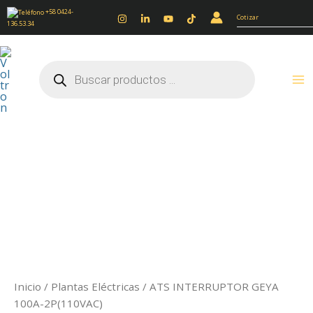
Ir
+58 0424-
Cotizar
136.53.34
al
contenido
Búsqueda
de
productos
ATS
INTERRUPTOR
GEYA
100A-
2P(110VAC)
cantidad
Inicio
/
Plantas Eléctricas
/ ATS INTERRUPTOR GEYA
100A-2P(110VAC)