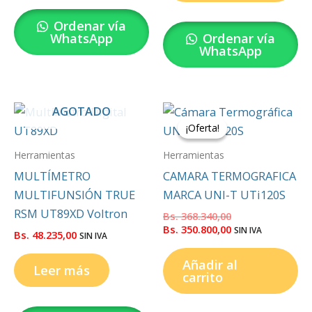
Ordenar vía
WhatsApp
Ordenar vía
WhatsApp
El
El
AGOTADO
precio
precio
¡Oferta!
¡Oferta!
original
actual
era:
es:
Herramientas
Herramientas
Bs.
Bs.
368.340,00.
350.800,00.
MULTÍMETRO
CAMARA TERMOGRAFICA
MULTIFUNSIÓN TRUE
MARCA UNI-T UTi120S
RSM UT89XD Voltron
Bs.
368.340,00
Bs.
350.800,00
SIN IVA
Bs.
48.235,00
SIN IVA
Añadir al
Leer más
carrito