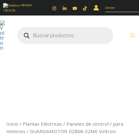
Ir
+58 0424-
Cotizar
136.53.34
al
contenido
Búsqueda
de
productos
GUARDAMOTOR
DZ808-
32ME
Voltron
cantidad
Inicio
/
Plantas Eléctricas
/
Paneles de control
/
para
motores
/ GUARDAMOTOR DZ808-32ME Voltron