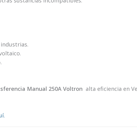
otras sustancias incompatibles.
industrias.
oltaico.
.
nsferencia Manual 250A Voltron
alta eficiencia en Ve
uí.