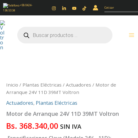
Ir
+58 0424-
Cotizar
136.53.34
al
contenido
Búsqueda
de
productos
Motor
de
Arranque
24V
Inicio
/
Plantas Eléctricas
/
Actuadores
/ Motor de
11D
Arranque 24V 11D 39MT Voltron
39MT
Actuadores
,
Plantas Eléctricas
Voltron
cantidad
Motor de Arranque 24V 11D 39MT Voltron
Bs.
368.340,00
SIN IVA
Especificaciones Clave (Modelo 24V – 11D):