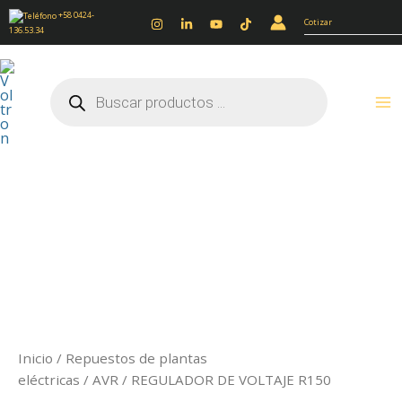
Ir
+58 0424-
Cotizar
136.53.34
al
contenido
Búsqueda
de
productos
REGULADOR
DE
VOLTAJE
R150
cantidad
Inicio
/
Repuestos de plantas
eléctricas
/
AVR
/ REGULADOR DE VOLTAJE R150